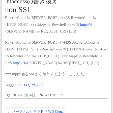
.htaccessの書き換え
non SSL
RewriteCond %{SERVER_PORT} ^443$
RewriteCond %
{HTTP_HOST} xxx.hippy.jp
RewriteRule ^.*$
http://%
{SERVER_NAME}%{REQUEST_URI} [L,R]
RewriteCond %{SERVER_PORT} !^443$
#RewriteCond %
{ENV:HTTPS} !^on$
#RewriteCond %{HTTP:X-Forwarded-For}
^$
RewriteCond %{HTTP_HOST} !xxx.hippy.jp
RewriteRule
^.*$
https://%
{SERVER_NAME}%{REQUEST_URI} [L,R]
xxx.hippy.jpをSSLから除外するようにしました。
Tagged on:
ロリポップ
2017年7月16日
WEBサーバー
←
パーソナルクラウド ＊WD Cloud