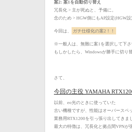
案2: 案1を自動切り替え
冗長化 > 主が死ぬと、予備に。
念のため > HGW側にもAP設定(HGW設
今回は、
ガチ仕様化の案2！！
※一般人は、無難に案1を選択して下さ
もしかしたら、Windowsが勝手に切
さて、
今回の主役 YAMAHA RTX120
以前、eo光のときに使っていた
古い機種ですが、性能はオーバースペ
業務用RTX1200を引っ張り出してきま
最大の特徴は、冗長化と拠点間VPNが