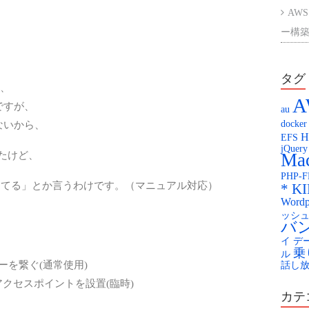
AWS
ー構築
AWS
ント
タグ
と、
A
楽天
ですが、
au
ないから、
docker
Kag
H
EFS
jQuery
KAG
したけど、
Mac
PHP-
配膳
嘩してる」とか言うわけです。（マニュアル対応）
* K
Wordp
You
ッシ
バ
イ
デ
乗
ル
ーを繋ぐ(通常使用)
話し
fiアクセスポイントを設置(臨時)
カテ