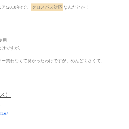
(2018年)で、
クロスパス対応
なんだとか！
SEO
SQL
WE
WE
使用
わけですが、
Word
アプ
ター買わなくて良かったわけですが、めんどくさくて、
。
オス
カバ
ネッ
パス）
パー
ト
5f1e7
ハー
仮想