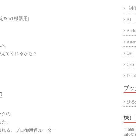
_制
定&IoT機器用)
AI
Andr
Aster
い。
り替えてくれるかも？
C#
CSS
Delp
Eccu
ブッ
0
iPho
ひる
PC
ックの
株）
PHP
した。
〒669
張れる、プロ御用達ルーター
Prog
info＠s