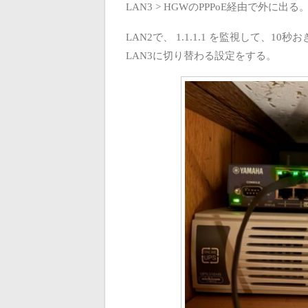
LAN3 > HGWのPPPoE経由で外に出る
LAN2で、 1.1.1.1 を監視して、10秒
LAN3に切り替わる設定をする。