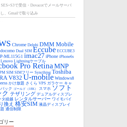
 SES+S3で受信・Dovacotでメールサーバ
し、Gmailで取り込み
外のCentOS9に、mount-s3を使って、マウ
する。
WS
ひかり（クロスパスとPPPoEで冗長化）
DMM Mobile
Chrome
Delphi
Eccube
docomo
Dual SIM
ECCUBE3
oya Cloud VPSの盲点（AWSからの移行）
imac27
P-ML115G1
iPhone
iPhone6s
Lenovo
Lightningケーブル
OYA Cloud VPS 無料SSL
book Pro Retina
MNP
Toshiba
FPM
SIM
SIMフリー
Syncthing
ロボット
U-mobile
IRA V832
Windows8
ress
かけ放題
さくら VPS
ガラケー
キャ
tube のLIVE配信用URLを固定する
ソフト
ュバック
スマホ
ゴールド（18K）
ンク
テザリング
デュアルディスプレ
レンタルサーバー
ータ繰越
ワイモバイ
格安SIM
り換え
液晶ディスプレイ
放題
通信制限
ゴリー