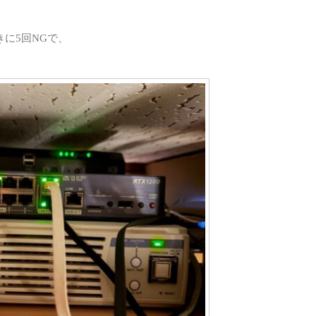
。
おきに5回NGで、