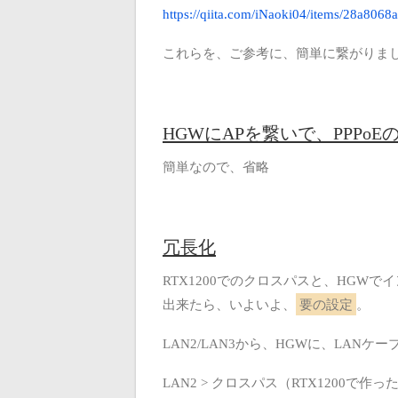
https://qiita.com/iNaoki04/items/28a806
これらを、ご参考に、簡単に繋がりま
HGWにAPを繋いで、PPPoE
簡単なので、省略
冗長化
RTX1200でのクロスパスと、HGWで
出来たら、いよいよ、
要の設定
。
LAN2/LAN3から、HGWに、LANケ
LAN2 > クロスパス（RTX1200で作