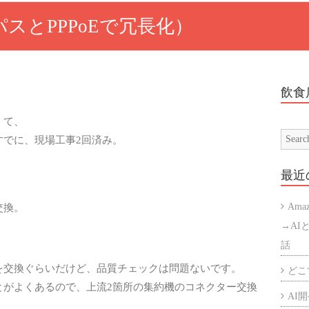
スとPPPoEで冗長化）
飲食
くて、
すでに、現場工事2回済み。
最近
交換。
Ama
→AI
話
を交換ぐらいだけど、品質チェックは問題ないです。
どこで
とがよくあるので、上流2箇所の集約機のコネクター交換
AI開発