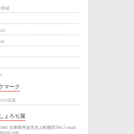
作実績
oid
isk
hi
be
クマーク
ne
がの高原
しょろぢ屋
-3465 兵庫県丹波市氷上町横田706-2 email:
raming
horoji.com