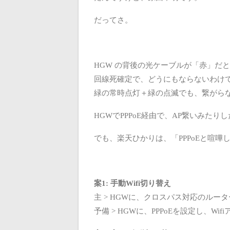
だってさ。
HGW の背後の光ケーブルが「赤」だ
回線死確定で、どうにもならないわけ
緑の常時点灯＋緑の点滅でも、繋がら
HGWでPPPoE経由で、AP繋いみたり
でも、楽天ひかりは、「PPPoEと喧
案1: 手動Wifi切り替え
主 > HGWに、クロスパス対応のルータ
予備 > HGWに、PPPoEを設定し、Wi