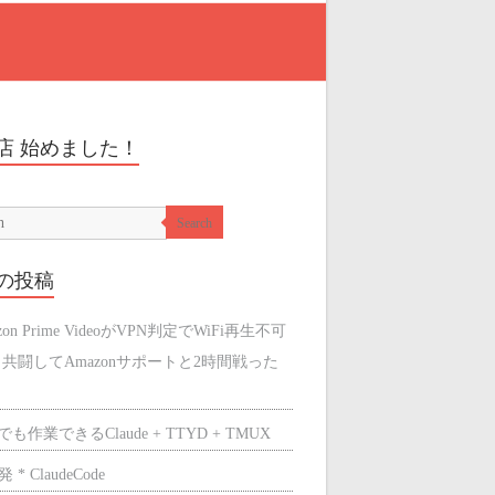
店 始めました！
Search
の投稿
zon Prime VideoがVPN判定でWiFi再生不可
と共闘してAmazonサポートと2時間戦った
も作業できるClaude + TTYD + TMUX
 * ClaudeCode