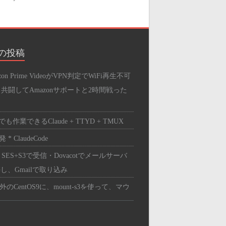
SERVER
B
の投稿
Bサーバー
zon Prime VideoがVPN判定でWiFi再生不可
press
と共闘してAmazonサポートと2時間戦った
リ
も作業できるClaude + TTYD + TMUX
スメの品
 * ClaudeCode
ンの中身
 SES+S3で受信・Dovacotでメールサーバ
トワーク
し、Gmailで取り込み
ツ・周辺機器
外のCentOS9に、mount-s3を使って、マウ
ドウェア
する。
PC