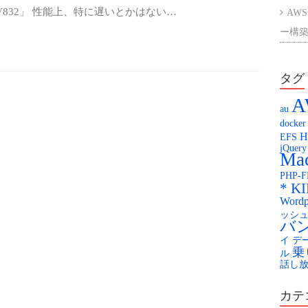
 V832」 性能上、特に遅いとかはない…
AWS
ー構築
AWS
ント
タグ
A
楽天
au
docker
Kag
H
EFS
jQuery
KAG
Mac
PHP-
配膳
* K
Wordp
You
ッシ
バ
イ
デ
乗
ル
話し
カテ