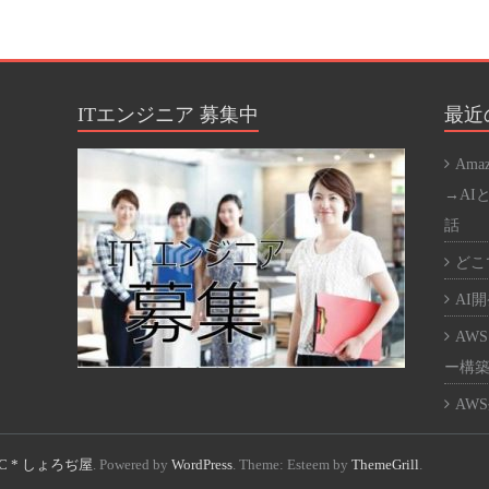
SEO
SQL
WE
ITエンジニア 募集中
最近
WE
Ama
Word
→AI
話
アプ
どこで
オス
AI開発
カバ
AWS
ネッ
ー構築
パー
AWS
ハー
ント
C * しょろぢ屋
. Powered by
WordPress
. Theme: Esteem by
ThemeGrill
.
仮想