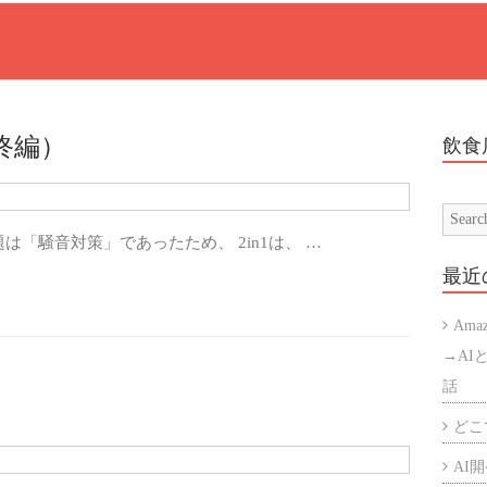
最終編）
飲食
「騒音対策」であったため、 2in1は、 …
最近
Ama
→AI
話
どこで
AI開発