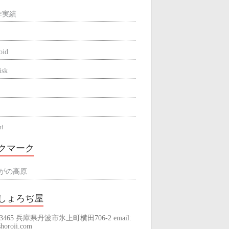
作実績
oid
isk
hi
be
クマーク
ne
がの高原
しょろぢ屋
-3465 兵庫県丹波市氷上町横田706-2 email:
raming
horoji.com