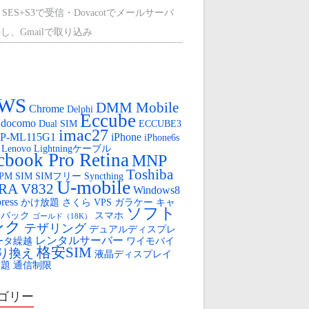
 SES+S3で受信・Dovacotでメールサーバ
し、Gmailで取り込み
外のCentOS9に、mount-s3を使って、マウ
する。
WS
ひかり（クロスパスとPPPoEで冗長化）
DMM Mobile
Chrome
Delphi
Eccube
docomo
Dual SIM
ECCUBE3
oya Cloud VPSの盲点（AWSからの移行）
imac27
P-ML115G1
iPhone
iPhone6s
Lenovo
Lightningケーブル
OYA Cloud VPS 無料SSL
book Pro Retina
MNP
Toshiba
FPM
SIM
SIMフリー
Syncthing
ロボット
U-mobile
IRA V832
Windows8
ress
かけ放題
さくら VPS
ガラケー
キャ
tube のLIVE配信用URLを固定する
ソフト
ュバック
スマホ
ゴールド（18K）
ンク
テザリング
デュアルディスプレ
レンタルサーバー
ータ繰越
ワイモバイ
格安SIM
り換え
液晶ディスプレイ
放題
通信制限
ゴリー