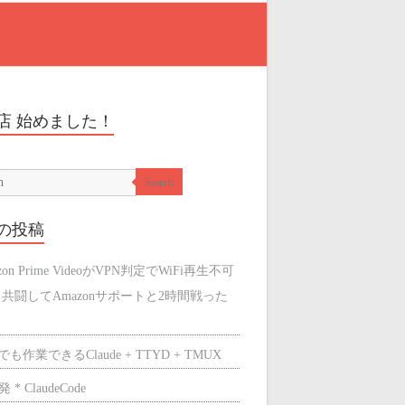
店 始めました！
Search
の投稿
zon Prime VideoがVPN判定でWiFi再生不可
と共闘してAmazonサポートと2時間戦った
も作業できるClaude + TTYD + TMUX
 * ClaudeCode