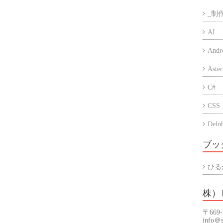
_制
AI
Andr
Aster
C#
CSS
Delp
Eccu
ブッ
iPho
ひる
PC
株）
PHP
〒669
Prog
info＠s