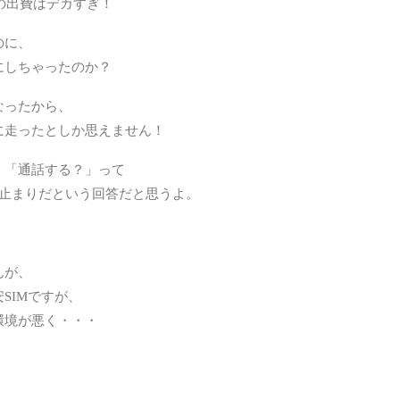
円の出費はデカすぎ！
地域
のに、
未分
にしちゃったのか？
格安
なったから、
私事
に走ったとしか思えません！
通信
。「通話する？」って
ーク止まりだという回答だと思うよ。
んが、
SIMですが、
環境が悪く・・・