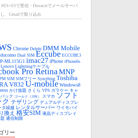
 SES+S3で受信・Dovacotでメールサーバ
し、Gmailで取り込み
外のCentOS9に、mount-s3を使って、マウ
する。
WS
ひかり（クロスパスとPPPoEで冗長化）
DMM Mobile
Chrome
Delphi
Eccube
docomo
Dual SIM
ECCUBE3
oya Cloud VPSの盲点（AWSからの移行）
imac27
P-ML115G1
iPhone
iPhone6s
Lenovo
Lightningケーブル
OYA Cloud VPS 無料SSL
book Pro Retina
MNP
Toshiba
FPM
SIM
SIMフリー
Syncthing
ロボット
U-mobile
IRA V832
Windows8
ress
かけ放題
さくら VPS
ガラケー
キャ
tube のLIVE配信用URLを固定する
ソフト
ュバック
スマホ
ゴールド（18K）
ンク
テザリング
デュアルディスプレ
レンタルサーバー
ータ繰越
ワイモバイ
格安SIM
り換え
液晶ディスプレイ
放題
通信制限
ゴリー