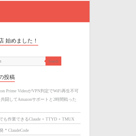
店 始めました！
Search
の投稿
zon Prime VideoがVPN判定でWiFi再生不可
と共闘してAmazonサポートと2時間戦った
も作業できるClaude + TTYD + TMUX
 * ClaudeCode