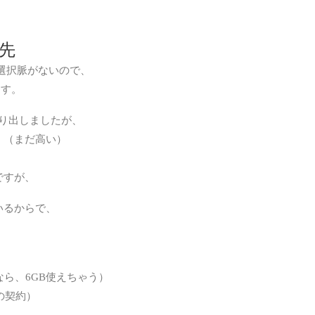
先
選択脈がないので、
ます。
に乗り出しましたが、
、（まだ高い）
ですが、
いるからで、
なら、6GB使えちゃう）
上の契約）