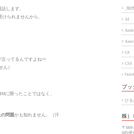
通話します。
_制
受けられませんから、
AI
Andr
Aster
C#
が立ってるんですよねー
CSS
ません）
Delp
Eccu
ブッ
SIMに限ったことではなく、
iPho
ひる
PC
上の問題
かも知れません。（汗
株）
PHP
〒669
Prog
info＠s