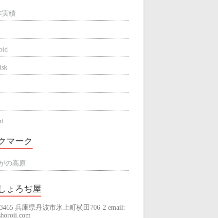
作実績
oid
isk
hi
be
クマーク
ne
がの高原
しょろぢ屋
-3465 兵庫県丹波市氷上町横田706-2 email:
raming
horoji.com