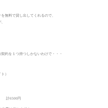
SEO
SQL
ナを無料で貸し出してくれるので、
が、
WE
WE
Word
アプ
の契約を１つ持つしかないわけで・・・
オス
カバ
イト）
ネッ
パー
ハー
計6500円
仮想