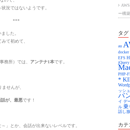
AWS
う状況ではないようです。
ー構築
***
AWS
ント
タグ
いました。
てみて初めて、
A
楽天
au
docker
Kag
H
EFS
事務所）では、
アンテナ1本
です。
jQuery
KAG
Mac
PHP-
配膳
* K
Wordp
You
りませんが、
ッシ
バ
通話が、最悪
です！
イ
デ
乗
ル
話し
カテ
な～」とか、会話が出来ないレベルです。