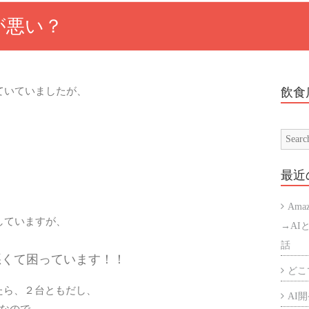
が悪い？
ていていましたが、
飲食
最近
Ama
使いしていますが、
→AI
話
悪くて困っています！！
どこで
たら、２台ともだし、
AI開発
悪なので、