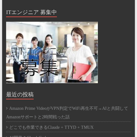
ITエンジニア 募集中
最近の投稿
Amazon Prime VideoがVPN判定でWiFi再生不可→AIと共闘して
Amazonサポートと2時間戦った話
どこでも作業できるClaude + TTYD + TMUX