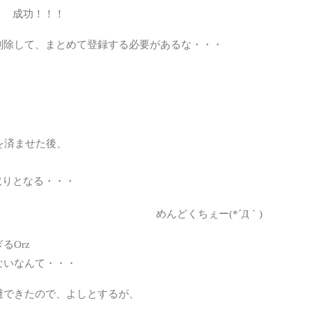
成功！！！
SEO
SQL
削除して、まとめて登録する必要があるな・・・
WE
WE
、
Word
証を済ませた後、
アプ
オス
段取りとなる・・・
カバ
めんどくちぇー(*´Д｀)
ネッ
るOrz
パー
ないなんて・・・
ハー
避できたので、よしとするが、
仮想