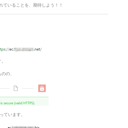
れていることを、期待しよう！！
地域
未分
格安
私事
通信
す。
ものの、
っています。