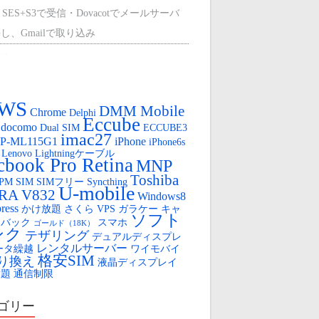
 SES+S3で受信・Dovacotでメールサーバ
し、Gmailで取り込み
外のCentOS9に、mount-s3を使って、マウ
する。
WS
ひかり（クロスパスとPPPoEで冗長化）
DMM Mobile
Chrome
Delphi
Eccube
docomo
Dual SIM
ECCUBE3
oya Cloud VPSの盲点（AWSからの移行）
imac27
P-ML115G1
iPhone
iPhone6s
Lenovo
Lightningケーブル
OYA Cloud VPS 無料SSL
book Pro Retina
MNP
Toshiba
FPM
SIM
SIMフリー
Syncthing
ロボット
U-mobile
IRA V832
Windows8
ress
かけ放題
さくら VPS
ガラケー
キャ
tube のLIVE配信用URLを固定する
ソフト
ュバック
スマホ
ゴールド（18K）
ンク
テザリング
デュアルディスプレ
レンタルサーバー
ータ繰越
ワイモバイ
格安SIM
り換え
液晶ディスプレイ
放題
通信制限
ゴリー