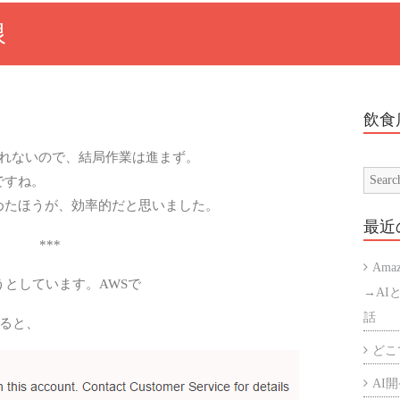
限
飲食
とれないので、結局作業は進まず。
ですね。
めたほうが、効率的だと思いました。
最近
***
Ama
うとしています。AWSで
→AI
話
すると、
どこで
AI開発