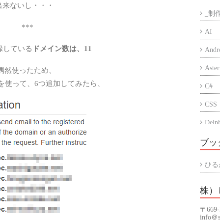
出来ないし・・・
_制
***
AI
録している
ドメイン数は、11
Andr
Aster
って、偶然使ったため、
amesを使って、6つ追加してみたら、
C#
CSS
Delp
Eccu
ブッ
iPho
ひる
PC
株）
PHP
〒669
Prog
info＠s