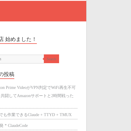
店 始めました！
Search
の投稿
zon Prime VideoがVPN判定でWiFi再生不可
と共闘してAmazonサポートと2時間戦った
も作業できるClaude + TTYD + TMUX
 * ClaudeCode