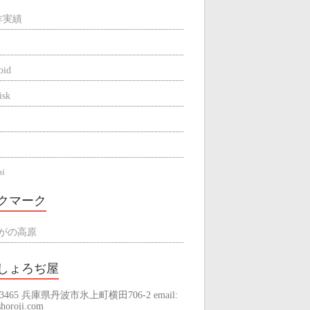
作実績
oid
isk
hi
be
クマーク
ne
がの高原
しょろぢ屋
-3465 兵庫県丹波市氷上町横田706-2 email:
raming
horoji.com