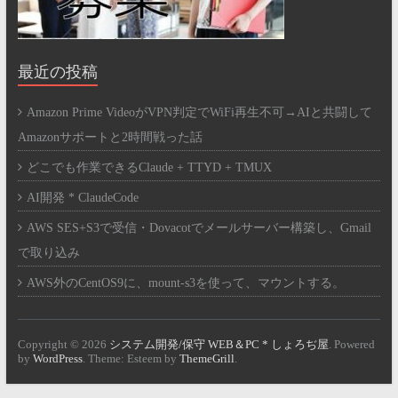
最近の投稿
Amazon Prime VideoがVPN判定でWiFi再生不可→AIと共闘して
Amazonサポートと2時間戦った話
どこでも作業できるClaude + TTYD + TMUX
AI開発 * ClaudeCode
AWS SES+S3で受信・Dovacotでメールサーバー構築し、Gmail
で取り込み
AWS外のCentOS9に、mount-s3を使って、マウントする。
Copyright © 2026
システム開発/保守 WEB＆PC * しょろぢ屋
. Powered
by
WordPress
. Theme: Esteem by
ThemeGrill
.