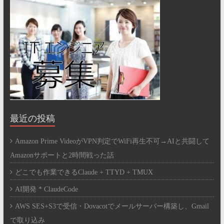
最近の投稿
Amazon Prime VideoがVPN判定でWiFi再生不可→AIと共闘して
Amazonサポートと2時間戦った話
どこでも作業できるClaude + TTYD + TMUX
AI開発 * ClaudeCode
AWS SES+S3で受信・Dovacotでメールサーバー構築し、Gmail
で取り込み