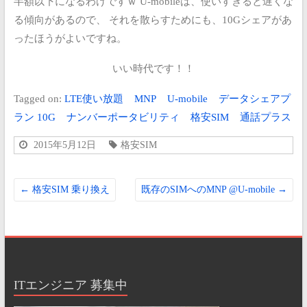
半額以下になるわけですｗ
U-mobileは、使いすぎると遅くな
る傾向があるので、
それを散らすためにも、10Gシェアがあ
ったほうがよいですね。
いい時代です！！
Tagged on:
LTE使い放題
MNP
U-mobile
データシェアプ
ラン 10G
ナンバーポータビリティ
格安SIM
通話プラス
2015年5月12日
格安SIM
←
格安SIM 乗り換え
既存のSIMへのMNP @U-mobile
→
ITエンジニア 募集中