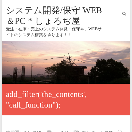
システム開発/保守 WEB
＆PC * しょろぢ屋
受注・在庫・売上のシステム開発・保守や、WEBサ
イトのシステム構築を承ります！！
add_filter('the_contents',
"call_function");