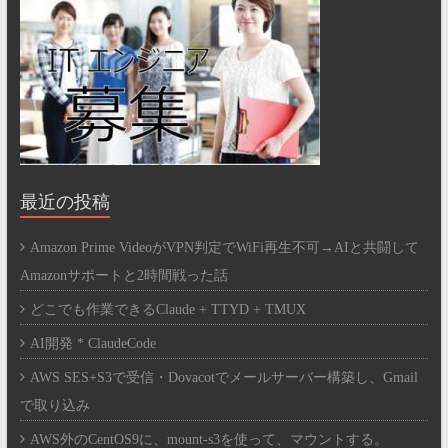
最近の投稿
Amazon Prime VideoがVPN判定でWiFi再生不可→AIと共闘して
Amazonサポートと2時間戦った話
どこでも作業できるClaude + TTYD + TMUX
AI開発 * ClaudeCode
AWS SES+S3で受信・Dovacotでメールサーバー構築し、Gmail
で取り込み
AWS外のCentOS9に、mount-s3を使って、マウントする。