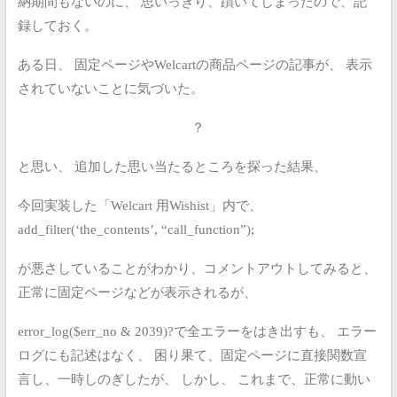
納期間もないのに、
思いっきり、躓いてしまったので、記
録しておく。
ある日、
固定ページやWelcartの商品ページの記事が、
表示
されていないことに気づいた。
？
と思い、
追加した思い当たるところを探った結果、
今回実装した「Welcart 用Wishist」内で、
add_filter(‘the_contents’, “call_function”);
が悪さしていることがわかり、コメントアウトしてみると、
正常に固定ページなどが表示されるが、
error_log($err_no & 2039)?で全エラーをはき出すも、
エラー
ログにも記述はなく、
困り果て、固定ページに直接関数宣
言し、一時しのぎしたが、
しかし、
これまで、正常に動い