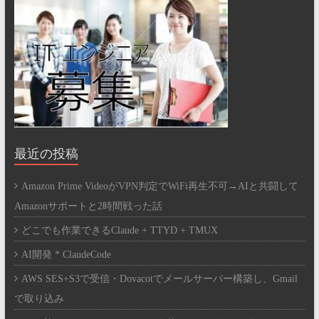
最近の投稿
Amazon Prime VideoがVPN判定でWiFi再生不可→AIと共闘して
Amazonサポートと2時間戦った話
どこでも作業できるClaude + TTYD + TMUX
AI開発 * ClaudeCode
AWS SES+S3で受信・Dovacotでメールサーバー構築し、Gmail
で取り込み