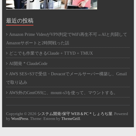
最近の投稿
Amazon Prime VideoがVPN判定でWiFi再生不可→AIと共闘して
Amazonサポートと2時間戦った話
どこでも作業できるClaude + TTYD + TMUX
AI開発 * ClaudeCode
AWS SES+S3で受信・Dovacotでメールサーバー構築し、Gmail
で取り込み
AWS外のCentOS9に、mount-s3を使って、マウントする。
Copyright © 2026
システム開発/保守 WEB＆PC * しょろぢ屋
. Powered
by
WordPress
. Theme: Esteem by
ThemeGrill
.