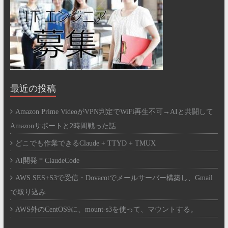
最近の投稿
Amazon Prime VideoがVPN判定でWiFi再生不可→AIと共闘して
Amazonサポートと2時間戦った話
どこでも作業できるClaude + TTYD + TMUX
AI開発 * ClaudeCode
AWS SES+S3で受信・Dovacotでメールサーバー構築し、Gmail
で取り込み
AWS外のCentOS9に、mount-s3を使って、マウントする。