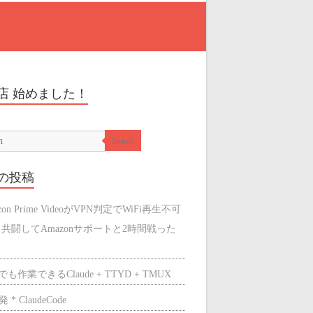
店 始めました！
Search
の投稿
zon Prime VideoがVPN判定でWiFi再生不可
と共闘してAmazonサポートと2時間戦った
も作業できるClaude + TTYD + TMUX
 * ClaudeCode