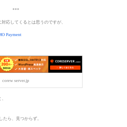
***
2に対応してくるとは思うのですが、
Payment
corew server.jp
と、
、
したら、見つからず。