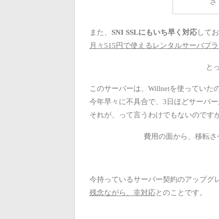
さ
また、
SNI SSLにもいち早く対応
してお
月々515円で使えるレンタルサーバプ
と
このサーバーは、Willnetを使ってい
今年早々に不具合で、3日ほどサーバ
それが、って言うわけでもないのです
費用の面から、移転さ
今持っているサーバー契約のアップグ
残念ながら、非対応
とのことです。