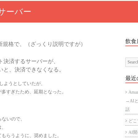
ルサーバー
飲食
Lの最新規格で、（ざっくり説明ですが）
ト決済するサーバーが、
でないと、決済できなくなる。
最近
うしようとしていたが、
が多すぎたため、延期となった。
Ama
→AI
話
ならないので、
どこで
は、
AI開発
てもらうように、奨めました。