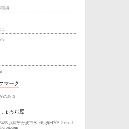
作実績
oid
isk
hi
be
クマーク
ne
がの高原
しょろぢ屋
-3465 兵庫県丹波市氷上町横田706-2 email:
raming
horoji.com