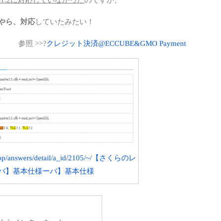
SEO
やら、対応
していたみたい！
SQL
参照 >>?
クレジット決済@ECCUBE&GMO Payment
WE
WE
Word
アプ
オス
カバ
jp/app/answers/detail/a_id/2105/~/【さくらのレ
ネッ
バ】基本仕様ーバ】基本仕様
パー
ハー
仮想