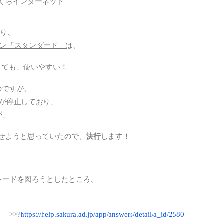
くらインターネット
地域
未分
り、
ラン「スタンダード」
は、
格安
私事
っても、使いやすい！
通信
たのですが、
ーが停止しており、
が、
せようと思っていたので、
決行
します！
レードを図ろうとしたところ、
>>?
https://help.sakura.ad.jp/app/answers/detail/a_id/2580