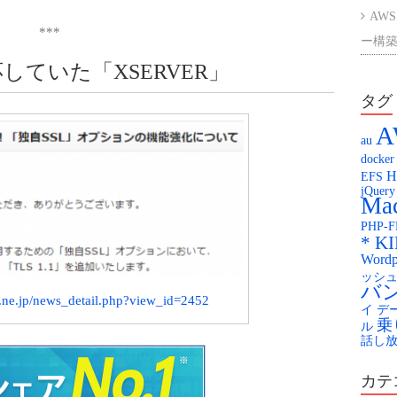
AWS
***
ー構築
応していた「XSERVER」
AWS
ント
タグ
A
楽天
au
docker
Kag
H
EFS
jQuery
KAG
Mac
PHP-
配膳
* K
Wordp
You
ッシ
バ
r.ne.jp/news_detail.php?view_id=2452
イ
デ
乗
ル
話し
カテ