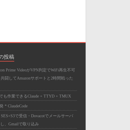
の投稿
zon Prime VideoがVPN判定でWiFi再生不可
と共闘してAmazonサポートと2時間戦った
も作業できるClaude + TTYD + TMUX
 * ClaudeCode
 SES+S3で受信・Dovacotでメールサーバ
し、Gmailで取り込み