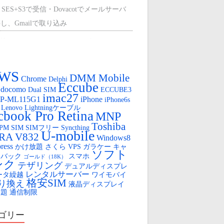
 SES+S3で受信・Dovacotでメールサーバ
し、Gmailで取り込み
外のCentOS9に、mount-s3を使って、マウ
する。
WS
ひかり（クロスパスとPPPoEで冗長化）
DMM Mobile
Chrome
Delphi
Eccube
docomo
Dual SIM
ECCUBE3
oya Cloud VPSの盲点（AWSからの移行）
imac27
P-ML115G1
iPhone
iPhone6s
Lenovo
Lightningケーブル
OYA Cloud VPS 無料SSL
book Pro Retina
MNP
Toshiba
FPM
SIM
SIMフリー
Syncthing
ロボット
U-mobile
IRA V832
Windows8
ress
かけ放題
さくら VPS
ガラケー
キャ
tube のLIVE配信用URLを固定する
ソフト
ュバック
スマホ
ゴールド（18K）
ンク
テザリング
デュアルディスプレ
レンタルサーバー
ータ繰越
ワイモバイ
格安SIM
り換え
液晶ディスプレイ
放題
通信制限
ゴリー