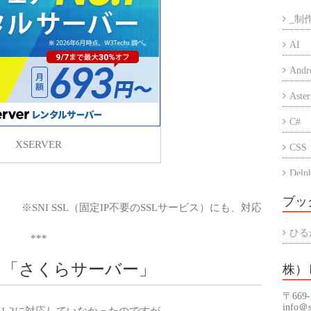
_制
AI
Andr
Aster
C#
XSERVER
CSS
Delp
Eccu
ブッ
※SNI SSL（固定IP不要のSSLサービス）にも、対応
iPho
ひる
***
PC
った「さくらサーバー」
株）
PHP
〒669
Prog
info＠s
S1.2に対応していなかった
のですが、