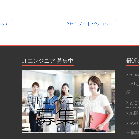
lへ）
2 in 1 ノートパソコン
→
ITエンジニア 募集中
最近
Ama
→AI
話
どこで
AI開発
AWS
ー構築