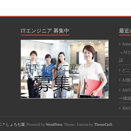
SEO
SQL
WE
ITエンジニア 募集中
最近
WE
Ama
Word
→AI
話
アプ
どこで
オス
AI開発
カバ
AWS
ネッ
ー構築
パー
AWS
ハー
ント
C * しょろぢ屋
. Powered by
WordPress
. Theme: Esteem by
ThemeGrill
.
仮想