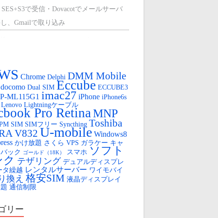
 SES+S3で受信・Dovacotでメールサーバ
し、Gmailで取り込み
外のCentOS9に、mount-s3を使って、マウ
する。
WS
ひかり（クロスパスとPPPoEで冗長化）
DMM Mobile
Chrome
Delphi
Eccube
docomo
Dual SIM
ECCUBE3
oya Cloud VPSの盲点（AWSからの移行）
imac27
P-ML115G1
iPhone
iPhone6s
Lenovo
Lightningケーブル
OYA Cloud VPS 無料SSL
book Pro Retina
MNP
Toshiba
FPM
SIM
SIMフリー
Syncthing
ロボット
U-mobile
IRA V832
Windows8
ress
かけ放題
さくら VPS
ガラケー
キャ
tube のLIVE配信用URLを固定する
ソフト
ュバック
スマホ
ゴールド（18K）
ンク
テザリング
デュアルディスプレ
レンタルサーバー
ータ繰越
ワイモバイ
格安SIM
り換え
液晶ディスプレイ
放題
通信制限
ゴリー