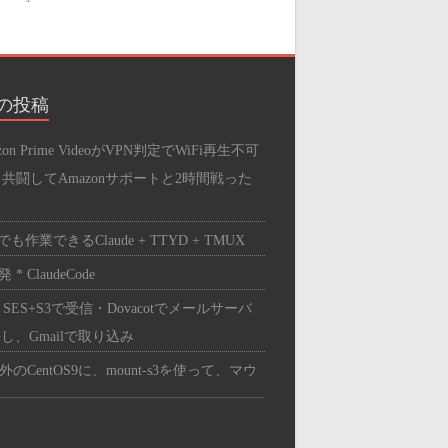
SERVER
B
の投稿
Bサーバー
zon Prime VideoがVPN判定でWiFi再生不可
press
と共闘してAmazonサポートと2時間戦った
リ
も作業できるClaude + TTYD + TMUX
スメの品
 * ClaudeCode
ンの中身
 SES+S3で受信・Dovacotでメールサーバ
トワーク
し、Gmailで取り込み
ツ・周辺機器
外のCentOS9に、mount-s3を使って、マウ
ドウェア
する。
PC