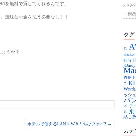
ifiを無料で貸してくれるんです。
AWS
ー構築
から、無駄なお金を払う必要なし！！
AWS
ント
タグ
。
A
楽天
au
しょうか？
docker
Kag
H
EFS
jQuery
KAG
Mac
PHP-
配膳
* K
Wordp
You
ッシ
バ
イ
デ
乗
ル
話し
ホテルで使えるLAN > Wifi * ちびファイ3
→
カテ