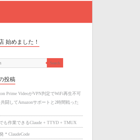
店 始めました！
Search
の投稿
zon Prime VideoがVPN判定でWiFi再生不可
と共闘してAmazonサポートと2時間戦った
も作業できるClaude + TTYD + TMUX
 * ClaudeCode