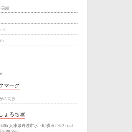
作実績
oid
isk
hi
be
クマーク
ne
がの高原
しょろぢ屋
-3465 兵庫県丹波市氷上町横田706-2 email:
raming
horoji.com