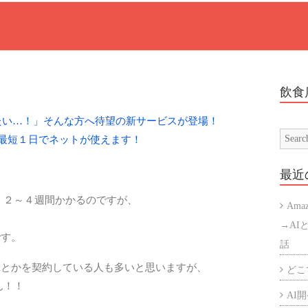
、
飲食
たい…！」そんな方へ待望の新サービスが登場！
最短１日でネットが使えます！
最近
、２～４週間かかるのですが、
Ama
→AI
です。
話
fiとかを契約している人も多いと思いますが、
どこで
ん！！
AI開発