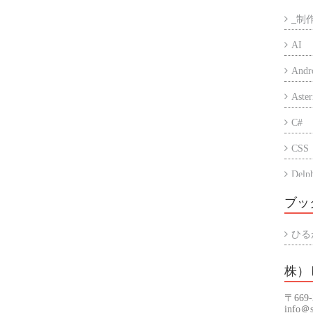
_制
AI
Andr
Aster
C#
CSS
Delp
Eccu
ブッ
iPho
ひる
PC
株）
PHP
〒669
Prog
info＠s