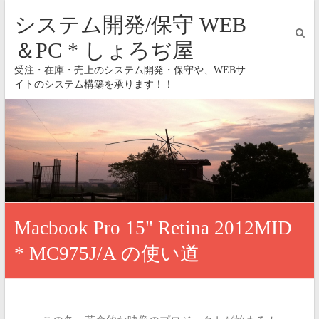
システム開発/保守 WEB
＆PC * しょろぢ屋
受注・在庫・売上のシステム開発・保守や、WEBサ
イトのシステム構築を承ります！！
Macbook Pro 15" Retina 2012MID
* MC975J/A の使い道