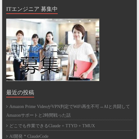
ITエンジニア 募集中
最近の投稿
Amazon Prime VideoがVPN判定でWiFi再生不可→AIと共闘して
Amazonサポートと2時間戦った話
どこでも作業できるClaude + TTYD + TMUX
AI開発 * ClaudeCode