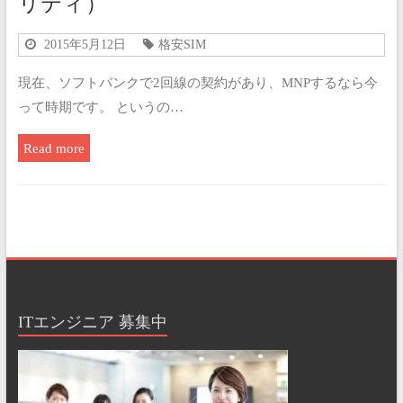
リティ）
2015年5月12日
格安SIM
現在、ソフトバンクで2回線の契約があり、MNPするなら今
って時期です。 というの…
Read more
ITエンジニア 募集中