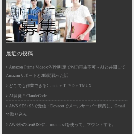
最近の投稿
Amazon Prime VideoがVPN判定でWiFi再生不可→AIと共闘して
Amazonサポートと2時間戦った話
どこでも作業できるClaude + TTYD + TMUX
AI開発 * ClaudeCode
AWS SES+S3で受信・Dovacotでメールサーバー構築し、Gmail
で取り込み
AWS外のCentOS9に、mount-s3を使って、マウントする。