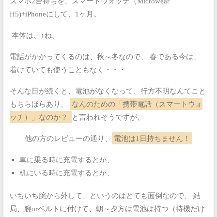
スマホ2台持ちを、スマートウォッチ（Microwear
H5)+iPhoneにして、1ヶ月。
本体は、↑ね。
電話がかかってくるのは、秋～冬なので、
春である今は、
着けていても使うこともなく・・・
そんな日が続くと、電池がなくなって、行方不明なんてこと
もちらほらあり、
なんのための「携帯電話（スマートウォ
ッチ）」なのか？
と言われそうですが、
他の方のレビューの通り、
電池は1日持ちません！
車に乗る時に充電するとか、
机にいる時に充電するとか、
いちいち腕から外して、というのはとても面倒なので、
結
局、腕orベルトに付けて、朝～夕方は電池は持つ（待機だけ