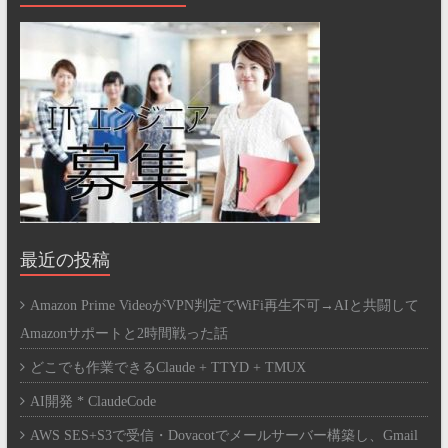
最近の投稿
Amazon Prime VideoがVPN判定でWiFi再生不可→AIと共闘して
Amazonサポートと2時間戦った話
どこでも作業できるClaude + TTYD + TMUX
AI開発 * ClaudeCode
AWS SES+S3で受信・Dovacotでメールサーバー構築し、Gmail