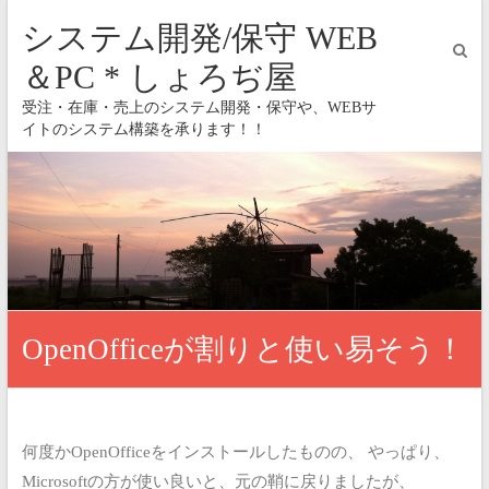
システム開発/保守 WEB
＆PC * しょろぢ屋
受注・在庫・売上のシステム開発・保守や、WEBサ
イトのシステム構築を承ります！！
OpenOfficeが割りと使い易そう！
何度かOpenOfficeをインストールしたものの、
やっぱり、
Microsoftの方が使い良いと、元の鞘に戻りましたが、