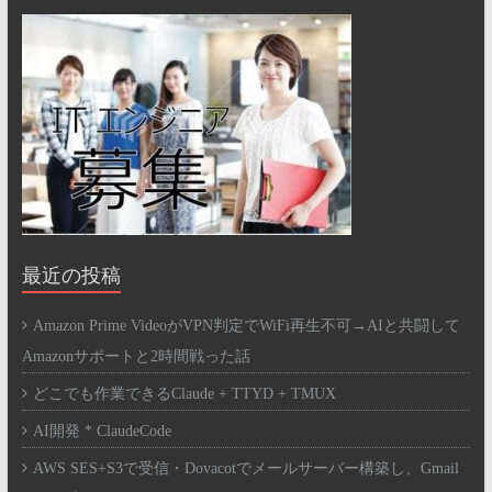
最近の投稿
Amazon Prime VideoがVPN判定でWiFi再生不可→AIと共闘して
Amazonサポートと2時間戦った話
どこでも作業できるClaude + TTYD + TMUX
AI開発 * ClaudeCode
AWS SES+S3で受信・Dovacotでメールサーバー構築し、Gmail