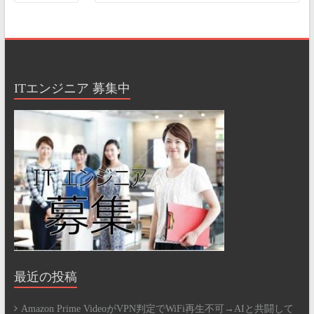
ITエンジニア 募集中
最近の投稿
Amazon Prime VideoがVPN判定でWiFi再生不可→AIと共闘して