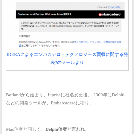
IDERAによるエンバカデロ・テクノロジーズ買収に関する発
表?のメールより
Borlandから始まり、Inpriseに社名変更後、
2009年にDelphi
などの開発ツールが、Embarcaderoに移り、
Mac信者と同じく、
Delphi信者
と言われ、