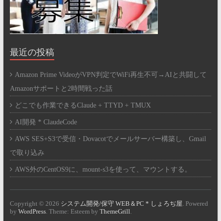
最近の投稿
Amazon Prime VideoがVPN判定でWiFi再生不可→AIと共闘して
Amazonサポートと2時間戦った話
どこでも作業できるClaude + TTYD + TMUX
AI開発 * ClaudeCode
AWS SES+S3で受信・Dovacotでメールサーバー構築し、Gmail
で取り込み
AWS外のCentOS9に、mount-s3を使って、マウントする。
Copyright © 2026
システム開発/保守 WEB＆PC * しょろぢ屋
. Powered
by
WordPress
. Theme: Esteem by
ThemeGrill
.