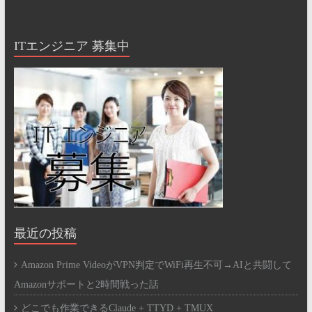
ITエンジニア 募集中
最近の投稿
Amazon Prime VideoがVPN判定でWiFi再生不可→AIと共闘して
Amazonサポートと2時間戦った話
どこでも作業できるClaude + TTYD + TMUX