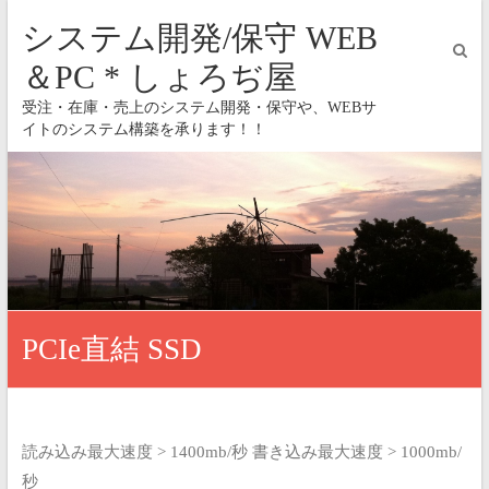
システム開発/保守 WEB
＆PC * しょろぢ屋
受注・在庫・売上のシステム開発・保守や、WEBサ
イトのシステム構築を承ります！！
PCIe直結 SSD
読み込み最大速度 > 1400mb/秒
書き込み最大速度 > 1000mb/
秒