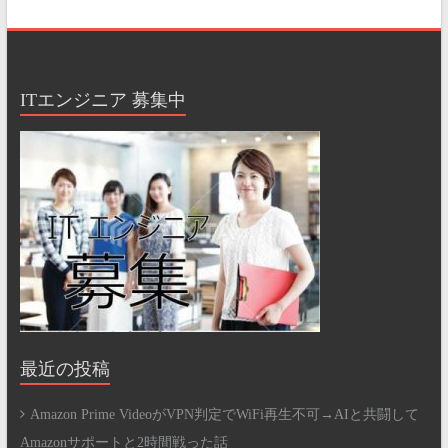
ITエンジニア 募集中
最近の投稿
Amazon Prime VideoがVPN判定でWiFi再生不可→AIと共闘して
Amazonサポートと2時間戦った話