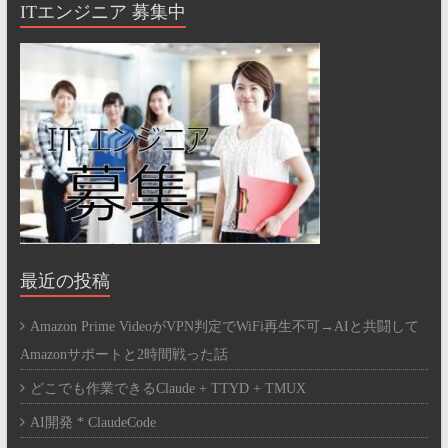
ITエンジニア 募集中
最近の投稿
Amazon Prime VideoがVPN判定でWiFi再生不可→AIと共闘して
Amazonサポートと2時間戦った話
どこでも作業できるClaude + TTYD + TMUX
AI開発 * ClaudeCode