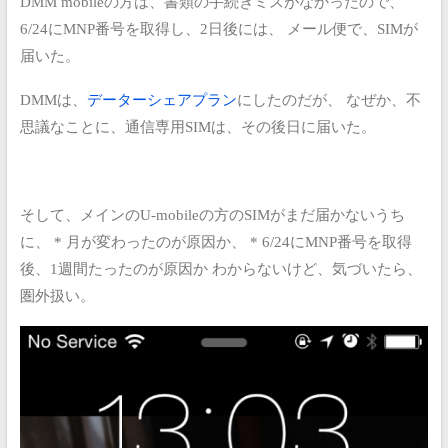
DMM mobileの方は、書類の手続きミスがなかったので、
6/24にMNP番号を取得し、2日後には、
メール便で、SIMが
届いた。
DMMは、
データーシェアプラン
にしたのだが、
なぜか、不
思議なことに、通信専用SIMは、その後日に届いた。
そして、メインのU-mobileの方のSIMがまだ届かないうち
に、
* 月が変わったのが原因か、
* 6/24にMNP番号を取得
後、1週間たったのが原因か
わからないけど、気づいたら、
圏外扱い。