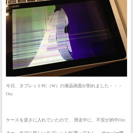
今日、タブレットPC（W）の液晶画面が割れました・・・
Orz
ケースを逆さに入れていたので、
滑走中に、不安が的中Orz
まー、すでに新しいタブレットPC買ってたし、
サーバー降