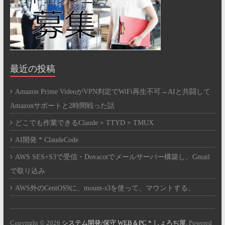
最近の投稿
Amazon Prime VideoがVPN判定でWiFi再生不可→AIと共闘して
Amazonサポートと2時間戦った話
どこでも作業できるClaude + TTYD + TMUX
AI開発 * ClaudeCode
AWS SES+S3で受信・Dovacotでメールサーバー構築し、Gmail
で取り込み
AWS外のCentOS9に、mount-s3を使って、マウントする。
Copyright © 2026
システム開発/保守 WEB＆PC * しょろぢ屋
. Powered