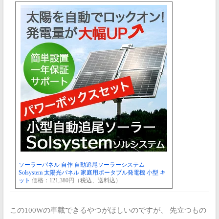
ソーラーパネル 自作 自動追尾ソーラーシステム
Solsystem 太陽光パネル 家庭用ポータブル発電機 小型 キ
ット
価格：121,380円（税込、送料込）
この100Wの車載できるやつがほしいのですが、
先立つもの