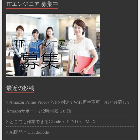
ITエンジニア 募集中
最近の投稿
Amazon Prime VideoがVPN判定でWiFi再生不可→AIと共闘して
Amazonサポートと2時間戦った話
どこでも作業できるClaude + TTYD + TMUX
AI開発 * ClaudeCode