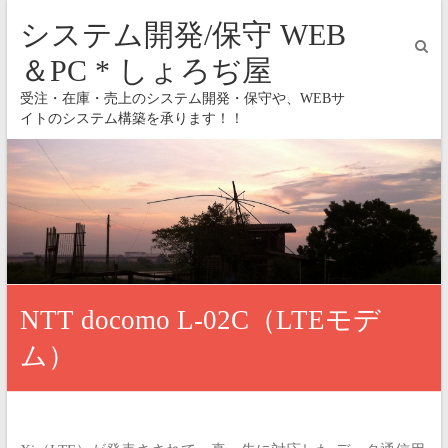
システム開発/保守 WEB
＆PC * しょろぢ屋
受注・在庫・売上のシステム開発・保守や、WEBサ
イトのシステム構築を承ります！！
NTT docomo L-02C（LTEモデ
ム）