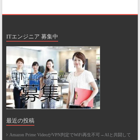
ITエンジニア 募集中
最近の投稿
Amazon Prime VideoがVPN判定でWiFi再生不可→AIと共闘して