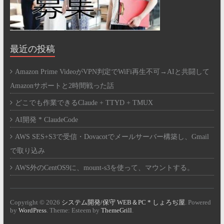
最近の投稿
Amazon Prime VideoがVPN判定でWiFi再生不可→AIと共闘して
Amazonサポートと2時間戦った話
どこでも作業できるClaude + TTYD + TMUX
AI開発 * ClaudeCode
AWS SES+S3で受信・Dovacotでメールサーバー構築し、Gmail
で取り込み
AWS外のCentOS9に、mount-s3を使って、マウントする。
Copyright © 2026
システム開発/保守 WEB＆PC * しょろぢ屋
. Powered
by
WordPress
. Theme: Esteem by
ThemeGrill
.