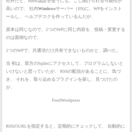
社外だと、Basic認証を使うにも、こじ開けられる可能性が
高いので、
社内
Windows
サーバー（IIS)に、WPをインスト
ールし、
ヘルプデスクを作っているんだが、
原本は同じなので、2つのWPに同じ内容を、投稿・変更する
のは面倒なので、
2つのWPで、共通項だけ共有できないものかと、調べた。
当
初は、双方のSqliteにアクセスして、プログラムしないと
いけないと思っていたが、
RSSの配信があることに、気づ
き、
それを、取り込めるプラグインを探し、見つけたの
が、
FeedWordpress
RSSのURLを指定すると、定期的にチェックして、
自動的に