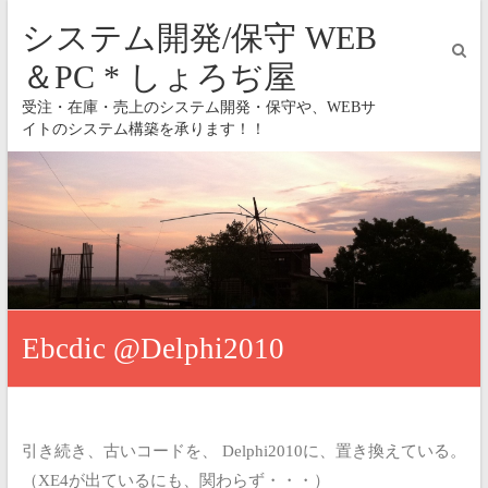
システム開発/保守 WEB
＆PC * しょろぢ屋
受注・在庫・売上のシステム開発・保守や、WEBサ
イトのシステム構築を承ります！！
Ebcdic @Delphi2010
引き続き、古いコードを、
Delphi2010に、置き換えている。
（XE4が出ているにも、関わらず・・・）