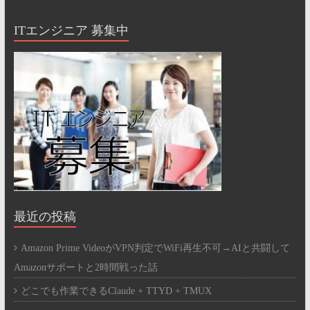
ITエンジニア 募集中
最近の投稿
Amazon Prime VideoがVPN判定でWiFi再生不可→AIと共闘して
Amazonサポートと2時間戦った話
どこでも作業できるClaude + TTYD + TMUX