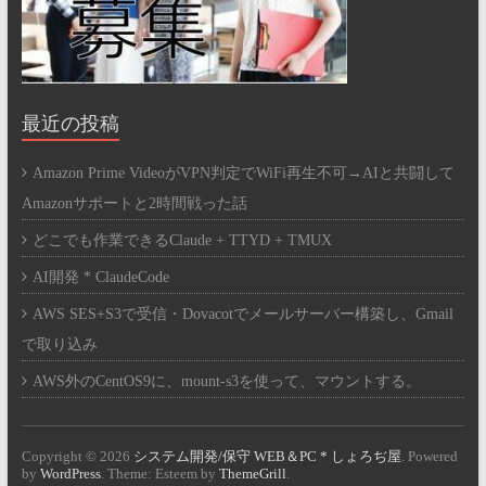
最近の投稿
Amazon Prime VideoがVPN判定でWiFi再生不可→AIと共闘して
Amazonサポートと2時間戦った話
どこでも作業できるClaude + TTYD + TMUX
AI開発 * ClaudeCode
AWS SES+S3で受信・Dovacotでメールサーバー構築し、Gmail
で取り込み
AWS外のCentOS9に、mount-s3を使って、マウントする。
Copyright © 2026
システム開発/保守 WEB＆PC * しょろぢ屋
. Powered
by
WordPress
. Theme: Esteem by
ThemeGrill
.