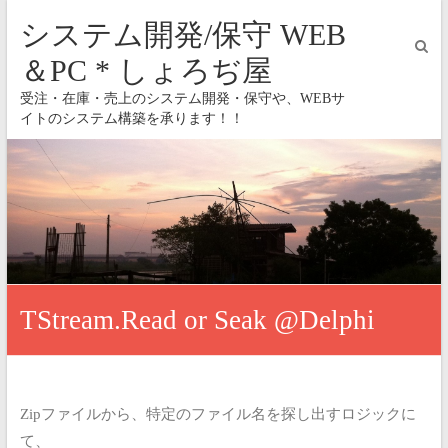
システム開発/保守 WEB
＆PC * しょろぢ屋
受注・在庫・売上のシステム開発・保守や、WEBサ
イトのシステム構築を承ります！！
TStream.Read or Seak @Delphi
Zipファイルから、特定のファイル名を探し出すロジックに
て、