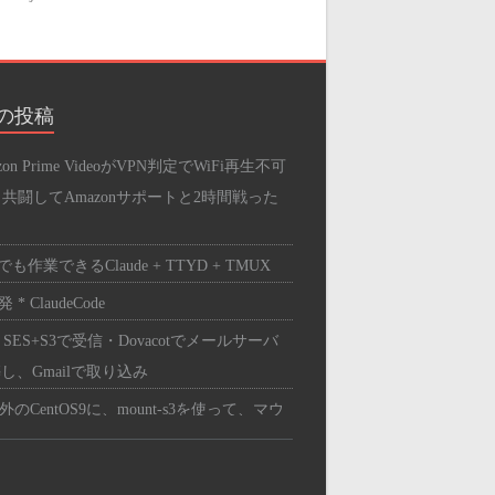
SERVER
B
の投稿
Bサーバー
zon Prime VideoがVPN判定でWiFi再生不可
press
と共闘してAmazonサポートと2時間戦った
リ
も作業できるClaude + TTYD + TMUX
スメの品
 * ClaudeCode
ンの中身
 SES+S3で受信・Dovacotでメールサーバ
トワーク
し、Gmailで取り込み
ツ・周辺機器
外のCentOS9に、mount-s3を使って、マウ
ドウェア
する。
PC