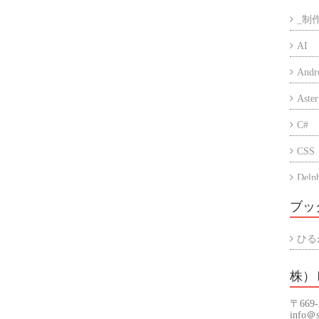
_制
AI
Andr
Aster
C#
CSS
Delp
Eccu
ブッ
iPho
ひる
PC
株）
PHP
〒669
Prog
info＠s