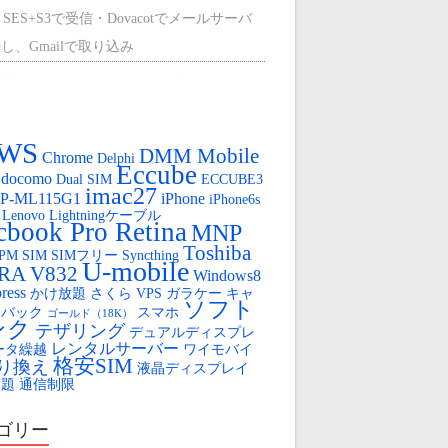
 SES+S3で受信・Dovacotでメールサーバ
し、Gmailで取り込み
外のCentOS9に、mount-s3を使って、マウ
する。
WS
ひかり（クロスパスとPPPoEで冗長化）
DMM Mobile
Chrome
Delphi
Eccube
docomo
Dual SIM
ECCUBE3
oya Cloud VPSの盲点（AWSからの移行）
imac27
P-ML115G1
iPhone
iPhone6s
Lenovo
Lightningケーブル
OYA Cloud VPS 無料SSL
book Pro Retina
MNP
Toshiba
FPM
SIM
SIMフリー
Syncthing
ロボット
U-mobile
IRA V832
Windows8
ress
かけ放題
さくら VPS
ガラケー
キャ
tube のLIVE配信用URLを固定する
ソフト
ュバック
スマホ
ゴールド（18K）
ンク
テザリング
デュアルディスプレ
レンタルサーバー
ータ繰越
ワイモバイ
格安SIM
り換え
液晶ディスプレイ
放題
通信制限
ゴリー