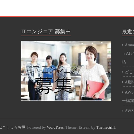
SEO
SQL
WE
ITエンジニア 募集中
最近
WE
Ama
Word
→AI
話
アプ
どこで
オス
AI開発
カバ
AWS
ネッ
ー構築
パー
AWS
ハー
ント
C * しょろぢ屋
. Powered by
WordPress
. Theme: Esteem by
ThemeGrill
.
仮想