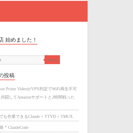
店 始めました！
Search
の投稿
zon Prime VideoがVPN判定でWiFi再生不可
と共闘してAmazonサポートと2時間戦った
も作業できるClaude + TTYD + TMUX
 * ClaudeCode