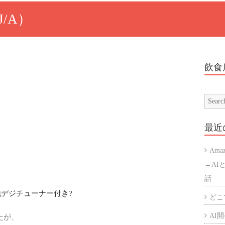
2J/A）
飲食
最近
Ama
→AI
話
地デジチューナー付き?
どこで
AI開発
いたが、