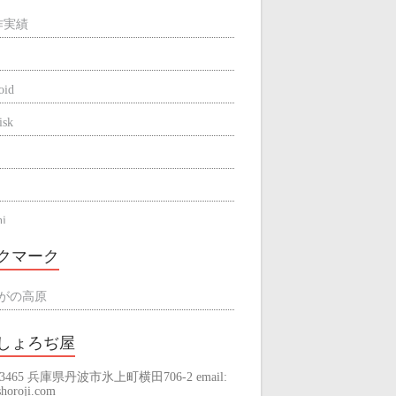
作実績
oid
isk
hi
be
クマーク
ne
がの高原
しょろぢ屋
-3465 兵庫県丹波市氷上町横田706-2 email:
raming
horoji.com