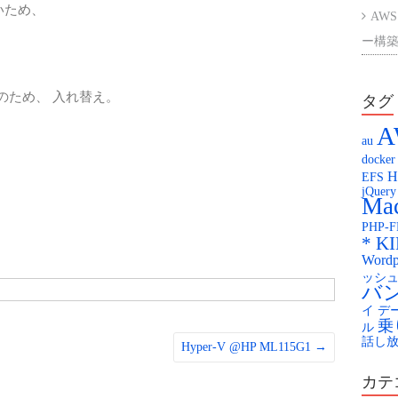
いため、
AWS
ー構築
AWS
0故障のため、 入れ替え。
ント
タグ
A
楽天
au
docker
Kag
H
EFS
jQuery
KAG
Mac
PHP-
配膳
* K
Wordp
You
ッシ
バ
イ
デ
乗
ル
話し
Hyper-V @HP ML115G1
→
カテ