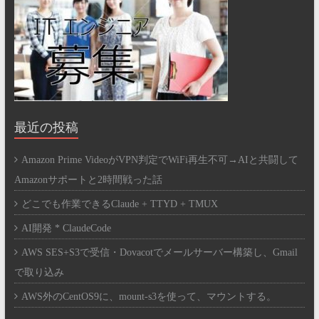
最近の投稿
Amazon Prime VideoがVPN判定でWiFi再生不可→AIと共闘して
Amazonサポートと2時間戦った話
どこでも作業できるClaude + TTYD + TMUX
AI開発 * ClaudeCode
AWS SES+S3で受信・Dovacotでメールサーバー構築し、Gmail
で取り込み
AWS外のCentOS9に、mount-s3を使って、マウントする。