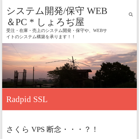
システム開発/保守 WEB
＆PC * しょろぢ屋
受注・在庫・売上のシステム開発・保守や、WEBサ
イトのシステム構築を承ります！！
Radpid SSL
さくら VPS 断念・・・？！