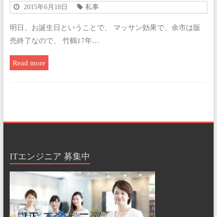
2015年6月18日
私事
明日、お誕生日ということで、 マッサン効果で、余市は販
売終了なので、 竹鶴17年…
Read more
ITエンジニア 募集中