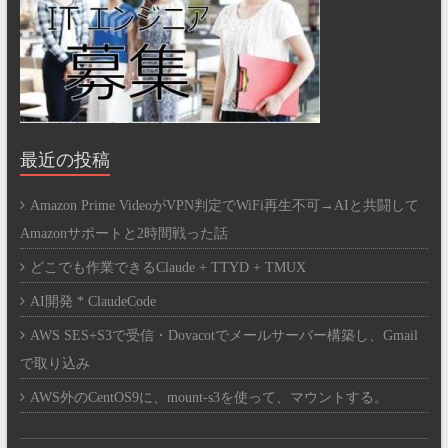
最近の投稿
Amazon Prime VideoがVPN判定でWiFi再生不可→AIと共闘して
Amazonサポートと2時間戦った話
どこでも作業できるClaude + TTYD + TMUX
AI開発 * ClaudeCode
AWS SES+S3で受信・Dovacotでメールサーバー構築し、Gmail
で取り込み
AWS外のCentOS9に、mount-s3を使って、マウントする。