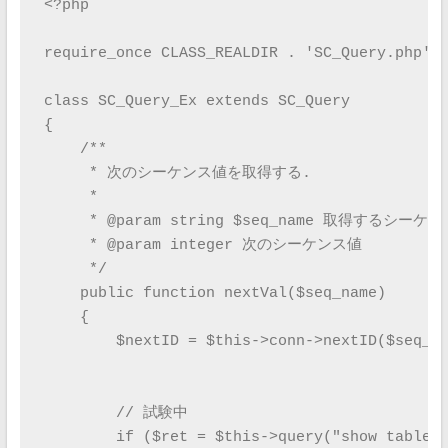
<?php

require_once CLASS_REALDIR . 'SC_Query.php';

class SC_Query_Ex extends SC_Query

{

    /**

     * 次のシーケンス値を取得する.

     *

     * @param string $seq_name 取得するシーケン
     * @param integer 次のシーケンス値

     */

    public function nextVal($seq_name)

    {

    	$nextID	= $this->conn->nextID($seq_name); // 元に戻すときのために、実行

    	// 試験中

	if ($ret = $this->query("show tables like '_sequence'")) {
