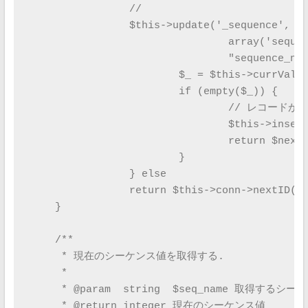
		//

		$this->update('_sequence',

				array('sequence' => 'sequence + 1', 'updated' => 'now()'),

				"sequence_name = '$seq_name'");

			$_ = $this->currVal($seq_name);

			if (empty($_)) {

				// レコードが無いとき

				$this->insert('_sequence', array($seq_name, $nextID));

				return $nextID;

			}

		} else

	        return $this->conn->nextID($seq_name);

    }

    /**

     * 現在のシーケンス値を取得する.

     *

     * @param  string  $seq_name 取得するシー
     * @return integer 現在のシーケンス値
