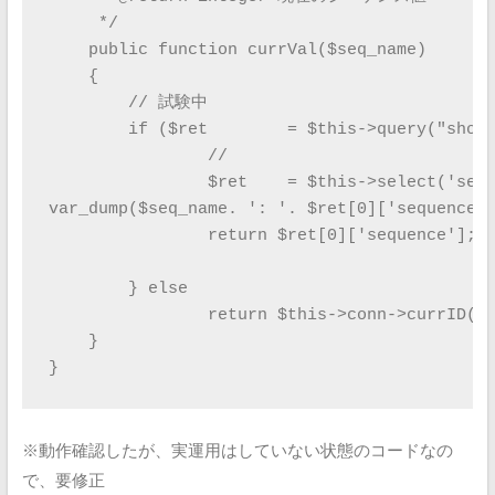
     */

    public function currVal($seq_name)

    {

    	// 試験中

	if ($ret	= $this->query("show tables like '_sequence'")) {

		//

		$ret	= $this->select('sequence', '_sequence', "sequence_name = '$seq_name'");

var_dump($seq_name. ': '. $ret[0]['sequence']
		return $ret[0]['sequence'];

	} else

		return $this->conn->currID($seq_name);

    }

※動作確認したが、実運用はしていない状態のコードなの
で、要修正