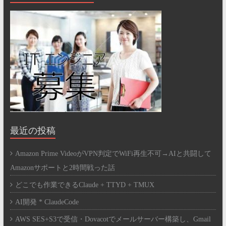
最近の投稿
Amazon Prime VideoがVPN判定でWiFi再生不可→AIと共闘して
Amazonサポートと2時間戦った話
どこでも作業できるClaude + TTYD + TMUX
AI開発 * ClaudeCode
AWS SES+S3で受信・Dovacotでメールサーバー構築し、Gmail